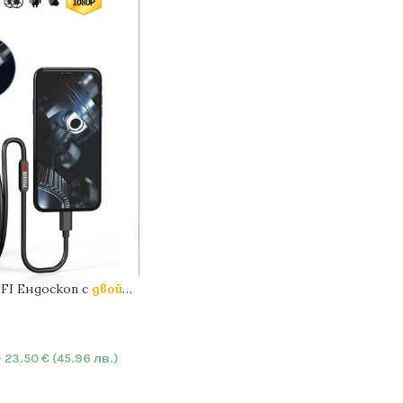
FI Ендоскоп с
двойна
ARD
| 1080P | IP67
–
23.50
€
(45.96 лв.)