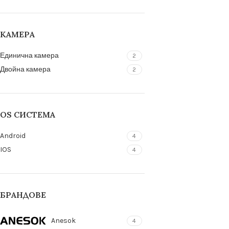
КАМЕРА
Единична камера
2
Двойна камера
2
OS СИСТЕМА
Android
4
IOS
4
БРАНДОВЕ
Anesok
4