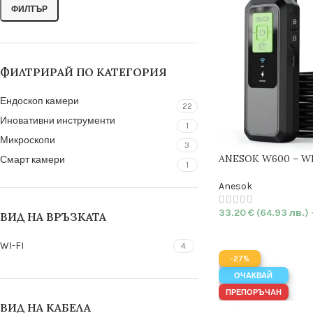
ФИЛТЪР
ФИЛТРИРАЙ ПО КАТЕГОРИЯ
Ендоскоп камери
22
Иновативни инструменти
1
Микроскопи
3
ANESOK W600 – W
Смарт камери
1
Ендоскоп с
единич
HARD
| 1440p | IP67
Anesok
33.20
€
(64.93 лв.)
ВИД НА ВРЪЗКАТА
WI-FI
4
-27%
ОЧАКВАЙ
ПРЕПОРЪЧАН
ВИД НА КАБЕЛА