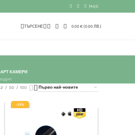
FAQS
ТЪРСЕНЕ
0.00
€
(0.00 ЛВ.)
АРТ КАМЕРИ
родукт
32
50
100
-29%