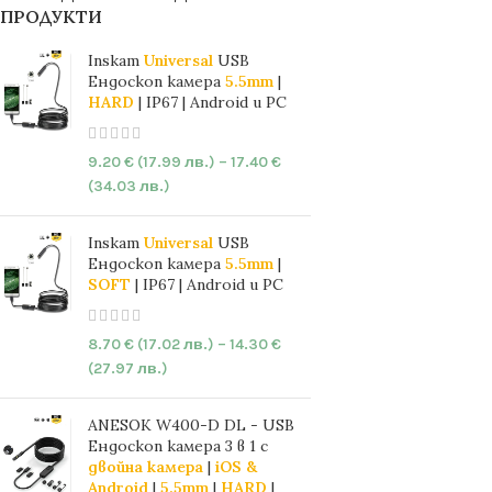
ПРОДУКТИ
Inskam
Universal
USB
Ендоскоп камера
5.5mm
|
HARD
| IP67 | Android и PC
9.20
€
(17.99 лв.)
–
17.40
€
(34.03 лв.)
Inskam
Universal
USB
Ендоскоп камера
5.5mm
|
SOFT
| IP67 | Android и PC
8.70
€
(17.02 лв.)
–
14.30
€
(27.97 лв.)
ANESOK W400-D DL - USB
Ендоскоп камера 3 в 1 с
двойна камера
|
iOS &
Android
|
5.5mm
|
HARD
|