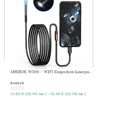
ANESOK W300 – WIFI Ендоскоп камера
7.9mm
|
HARD
| 1080P | IP67
Anesok
13.80
€
(26.99 лв.)
–
16.40
€
(32.08 лв.)