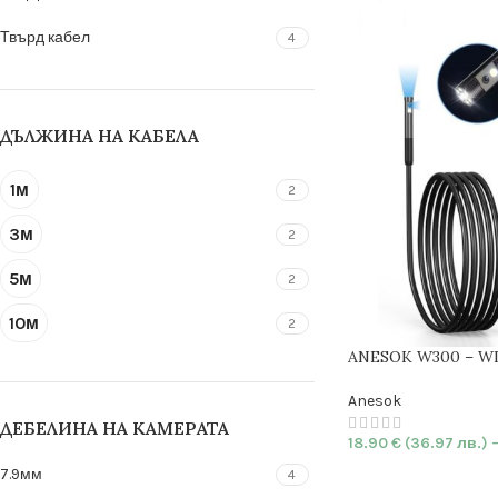
Твърд кабел
4
ДЪЛЖИНА НА КАБЕЛА
1м
2
3м
2
5м
2
10м
2
ANESOK W300 – WI
камера
|
7.9mm
|
H
Anesok
ДЕБЕЛИНА НА КАМЕРАТА
18.90
€
(36.97 лв.)
7.9мм
4