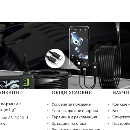
БЛИКАЦИИ
ОБЩИ УСЛОВИЯ
НАУЧИ
 поръчам в
Условия за ползване
Кои сме 
cope.bg?
Често задавани въпроси
Блог
Гаранция и рекламация
Свържете
ври 26, 2023
1
Връщане на стока
Настройк
тар
Защита на личните данни