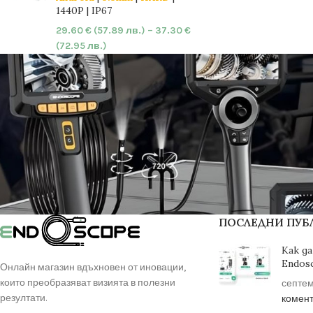
1440P | IP67
29.60
€
(57.89 лв.)
–
37.30
€
(72.95 лв.)
ПОСЛЕДНИ ПУ
Как да
Endos
Онлайн магазин вдъхновен от иновации,
които преобразяват визията в полезни
септем
резултати.
комен