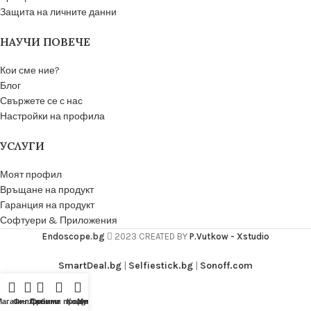
Защита на личните данни
НАУЧИ ПОВЕЧЕ
Кои сме ние?
Блог
Свържете се с нас
Настройки на профила
УСЛУГИ
Моят профил
Връщане на продукт
Гаранция на продукт
Софтуери & Приложения
Endoscope.bg
2023 CREATED BY
P.Vutkow - Xstudio
SmartDeal.bg
|
Selfiestick.bg
|
Sonoff.com
Магазин
Филтри
Любими продукти
Сравни
Количка
Моят акаунт