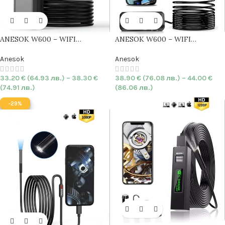
ANESOK W600 – WIFI
ANESOK W600 – WIFI
Индустриален
Ендоскоп с
Индустриален
Ендоскоп с
двойна камера
|
7.9mm
|
HARD
единична камера
|
7.9mm
|
Anesok
Anesok
| 1440p | IP67
HARD
| 1440p | IP67
38.90
€
(76.08 лв.)
–
44.00
€
33.20
€
(64.93 лв.)
–
38.30
€
(86.06 лв.)
(74.91 лв.)
-29%