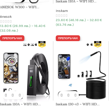
Inskam 110A – WIFI HD
Ендоскоп камера
8mm
|
SOFT
|
ANESOK W300 – WIFI
1200P | IP68
Inskam
Ендоскоп камера
7.9mm
|
HARD
| 1080P | IP67
Anesok
23.60
€
(46.16 лв.)
–
32.60
€
(63.76 лв.)
13.80
€
(26.99 лв.)
–
16.40
€
(32.08 лв.)
ПРЕПОРЪЧАН
ПРЕПОРЪЧАН
Inskam 110A – WIFI HD
Inskam 130-v3 – WIFI HD
Ендоскоп камера
8mm
|
HARD
|
Ендоскоп камера
5.5mm
|