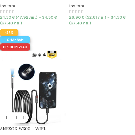
1200P | IP68
HARD
| 1080P | IP68
Inskam
Inskam
24.50
€
(47.92 лв.)
–
34.50
€
26.90
€
(52.61 лв.)
–
34.50
€
(67.48 лв.)
(67.48 лв.)
-27%
ОЧАКВАЙ
ПРЕПОРЪЧАН
ANESOK W300 – WIFI
Ендоскоп с
двойна камера
|