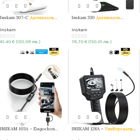
Inskam 307-C
Дигитален
Inskam 330
Дигитален
микроскоп
с 4.3″ IPS екран
|
микроскоп
с IPS 7.0″ екран
|
2MP
| 1000X
5MP
| 1200X
Inskam
Inskam
61.40
€
(120.09 лв.)
76.70
€
(150.01 лв.)
INSKAM 103A – Ендоскоп
INSKAM 128A –
Универсален
камера с
автоматичен
Индустриален ендоскоп
с
2.4″