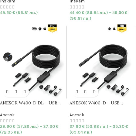
фокус
|
2MP
|
10М
дисплей
| 8.5mm |
HARD
| IP67
Inskam
Inskam
| 8mm | HARD
49.50
€
(96.81 лв.)
44.40
€
(86.84 лв.)
–
49.50
€
(96.81 лв.)
ANESOK W400-D DL – USB
ANESOK W400-D – USB
Ендоскоп камера 3 в 1 с
двойна
Ендоскоп камера 3 в 1
iOS &
камера
|
iOS & Android
|
5.5mm
Android
|
5.5mm
|
HARD
| 1440P
Anesok
Anesok
|
HARD
| 1440P | IP67
| IP67
29.60
€
(57.89 лв.)
–
37.30
€
27.60
€
(53.98 лв.)
–
35.30
€
(72.95 лв.)
(69.04 лв.)