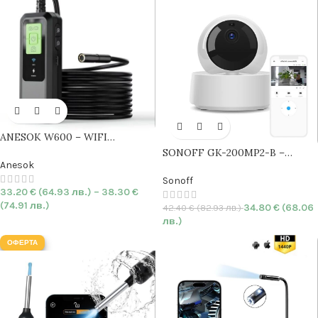
ANESOK W600 – WIFI
Индустриален
Ендоскоп с
SONOFF GK-200MP2-B –
единична камера
|
7.9mm
|
Anesok
Смарт WiFi IP Камера
1080P
HARD
| 1440p | IP67
HD
|
360 градуса
|
HARD
| IR
Sonoff
33.20
€
(64.93 лв.)
–
38.30
€
Нощно виждане
(74.91 лв.)
34.80
€
(68.06
42.40
€
(82.93 лв.)
лв.)
ОФЕРТА