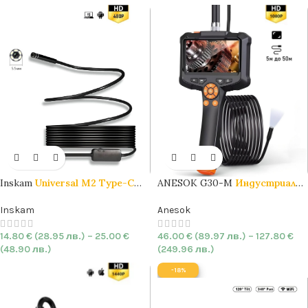
Inskam
Universal M2 Type-C
ANESOK G30-M
Индустриален
USB Ендоскоп камера
5.5mm
|
ендоскоп
с
4.3″ дисплей
|
HARD
| IP67
8.0mm |
5 до 50м
|
HARD
| IP67
Inskam
Anesok
14.80
€
(28.95 лв.)
–
25.00
€
46.00
€
(89.97 лв.)
–
127.80
€
(48.90 лв.)
(249.96 лв.)
-18%