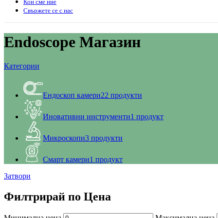
Кои сме ние
Свържете се с нас
Endoscope Магазин
Категории
Ендоскоп камери
22 продукти
Иновативни инструменти
1 продукт
Микроскопи
3 продукти
Смарт камери
1 продукт
Затвори
Филтрирай по Цена
Минимална цена
Максимална цена