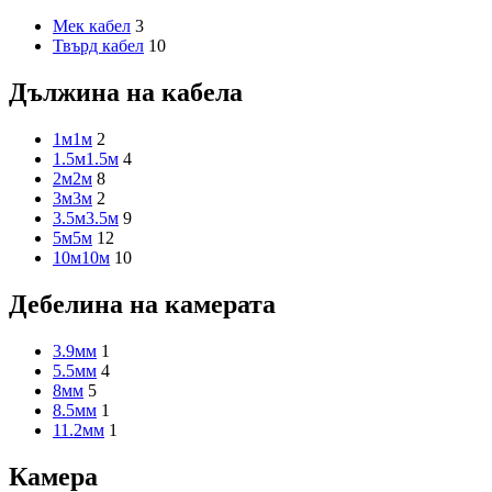
Мек кабел
3
Твърд кабел
10
Дължина на кабела
1м
1м
2
1.5м
1.5м
4
2м
2м
8
3м
3м
2
3.5м
3.5м
9
5м
5м
12
10м
10м
10
Дебелина на камерата
3.9мм
1
5.5мм
4
8мм
5
8.5мм
1
11.2мм
1
Камера