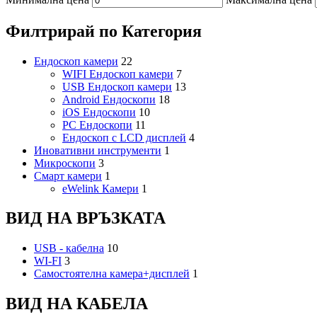
Филтрирай по Категория
Ендоскоп камери
22
WIFI Ендоскоп камери
7
USB Ендоскоп камери
13
Android Ендоскопи
18
iOS Ендоскопи
10
PC Ендоскопи
11
Ендоскоп с LCD дисплей
4
Иновативни инструменти
1
Микроскопи
3
Смарт камери
1
eWelink Камери
1
ВИД НА ВРЪЗКАТА
USB - кабелна
10
WI-FI
3
Самостоятелна камера+дисплей
1
ВИД НА КАБЕЛА