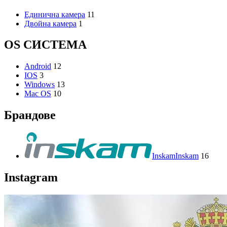
Единична камера
11
Двойна камера
1
OS СИСТЕМА
Android
12
IOS
3
Windows
13
Mac OS
10
Брандове
Inskam
Inskam
16
Instagram