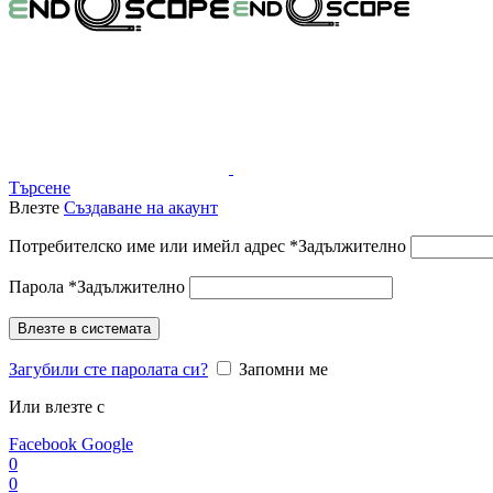
Търсене
Влезте
Създаване на акаунт
Потребителско име или имейл адрес
*
Задължително
Парола
*
Задължително
Влезте в системата
Загубили сте паролата си?
Запомни ме
Или влезте с
Facebook
Google
0
0