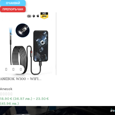
ОЧАКВАЙ
ПРЕПОРЪЧАН
ANESOK W300 – WIFI
Ендоскоп с
двойна камера
|
7.9mm
|
HARD
| 1080P | IP67
Anesok
18.90
€
(36.97 лв.)
–
23.50
€
(45.96 лв.)