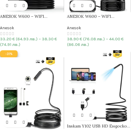
ANESOK W600 – WIFI
ANESOK W600 – WIFI
Индустриален
Ендоскоп с
Индустриален
Ендоскоп с
двойна камера
|
7.9mm
|
HARD
единична камера
|
7.9mm
|
Anesok
Anesok
| 1440p | IP67
HARD
| 1440p | IP67
38.90
€
(76.08 лв.)
–
44.00
€
33.20
€
(64.93 лв.)
–
38.30
€
(86.06 лв.)
(74.91 лв.)
-31%
Inskam Y102 USB HD Ендоскоп