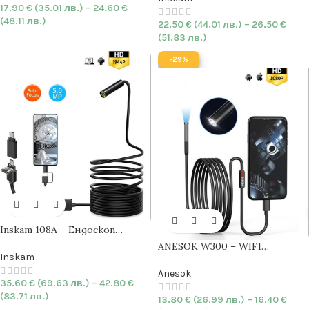
17.90
€
(35.01 лв.)
–
24.60
€
(48.11 лв.)
22.50
€
(44.01 лв.)
–
26.50
€
(51.83 лв.)
-29%
Inskam 108A – Ендоскоп
камера с
автоматичен фокус
ANESOK W300 – WIFI
|
5MP |
11.2mm
|
HARD
| 1944P |
Inskam
Ендоскоп камера
7.9mm
|
IP67
HARD
| 1080P | IP67
Anesok
35.60
€
(69.63 лв.)
–
42.80
€
(83.71 лв.)
13.80
€
(26.99 лв.)
–
16.40
€