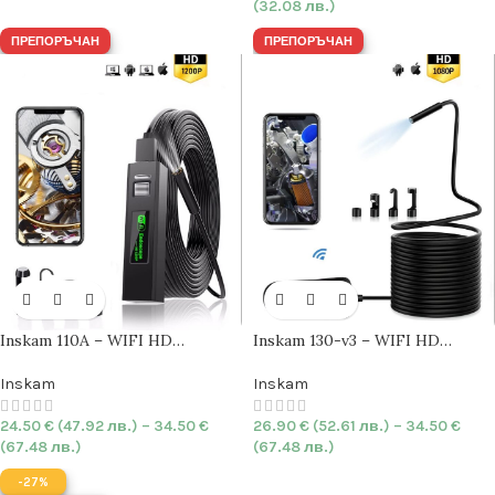
(32.08 лв.)
ПРЕПОРЪЧАН
ПРЕПОРЪЧАН
Inskam 110A – WIFI HD
Inskam 130-v3 – WIFI HD
Ендоскоп камера
8mm
|
HARD
|
Ендоскоп камера
5.5mm
|
1200P | IP68
HARD
| 1080P | IP68
Inskam
Inskam
24.50
€
(47.92 лв.)
–
34.50
€
26.90
€
(52.61 лв.)
–
34.50
€
(67.48 лв.)
(67.48 лв.)
-27%