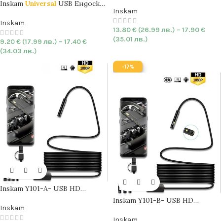
камера
5.5mm
|
HARD
| 720P |
Inskam
Universal
USB Ендоскоп
IP67
Inskam
камера
5.5mm
|
HARD
| IP67 |
Android и PC
Inskam
13.80
€
(26.99 лв.)
–
17.90
€
(35.01 лв.)
9.20
€
(17.99 лв.)
–
17.40
€
(34.03 лв.)
-17%
Inskam Y101-A- USB HD
Ендоскоп камера
8mm
|
HARD
|
Inskam Y101-B- USB HD
1200P
| IP67
Inskam
Ендоскоп с
двойна камера
|
8mm
|
HARD
| 1080P | IP67
Inskam