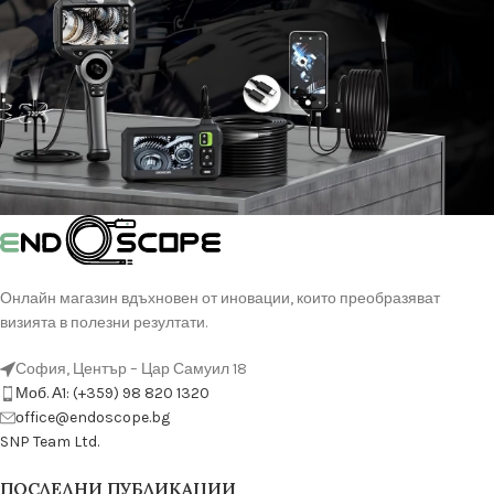
Онлайн магазин вдъхновен от иновации, които преобразяват
визията в полезни резултати.
София, Център – Цар Самуил 18
Моб. А1: (+359) 98 820 1320
оffice@endoscope.bg
SNP Team Ltd.
ПОСЛЕДНИ ПУБЛИКАЦИИ