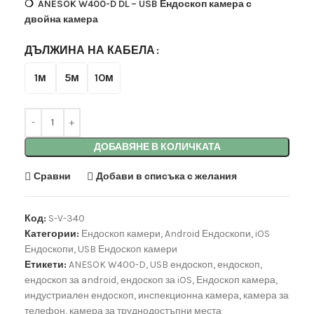
❍
ANESOK W400-D DL – USB Ендоскоп камера с
двойна камера
ДЪЛЖИНА НА КАБЕЛА
1м
5м
10м
ДОБАВЯНЕ В КОЛИЧКАТА
Сравни
Добави в списъка с желания
Код:
S-V-340
Категории:
Ендоскоп камери
,
Android Ендоскопи
,
iOS
Ендоскопи
,
USB Ендоскоп камери
Етикети:
ANESOK W400-D
,
USB ендоскоп
,
ендоскоп
,
ендоскоп за android
,
ендоскоп за iOS
,
Ендоскоп камера
,
индустриален ендоскоп
,
инспекционна камера
,
камера за
телефон
,
камера за труднодостъпни места