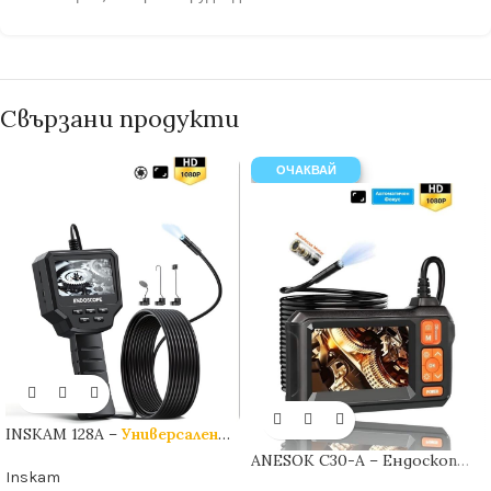
Свързани продукти
ОЧАКВАЙ
INSKAM 128A –
Универсален
Индустриален ендоскоп
с
ANESOK C30-A – Ендоскоп
2.4″ дисплей
| 8.5mm |
HARD
|
Inskam
камера с
автоматичен