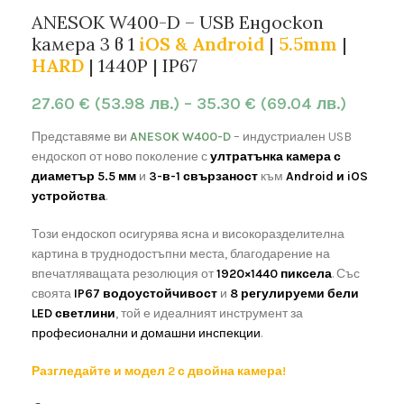
ANESOK W400-D – USB Ендоскоп
камера 3 в 1
iOS & Android
|
5.5mm
|
HARD
| 1440P | IP67
27.60
€
(53.98 лв.)
–
35.30
€
(69.04 лв.)
Представяме ви
ANESOK W400-D
– индустриален USB
ендоскоп от ново поколение с
ултратънка камера с
диаметър 5.5 мм
и
3-в-1 свързаност
към
Android и iOS
устройства
.
Този ендоскоп осигурява ясна и високоразделителна
картина в труднодостъпни места, благодарение на
впечатляващата резолюция от
1920×1440 пиксела
. Със
своята
IP67 водоустойчивост
и
8 регулируеми бели
LED светлини
, той е идеалният инструмент за
професионални и домашни инспекции
.
Разгледайте и модел 2 с двойна камера!